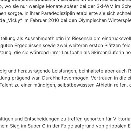
up, wo sie nur wenige Monate später bei der Ski-WM im Sch
en sorgte. In ihrer Paradedisziplin etablierte sie sich schne
de „Vicky“ im Februar 2010 bei den Olympischen Winterspi
Stellung als Ausnahmeathletin im Riesenslalom eindrucksvol
 guten Ergebnissen sowie zwei weiteren ersten Plätzen fei
tung, die sie während ihrer Laufbahn als Skirennläuferin 
folg und herausragende Leistungen, beinhaltete aber auch 
cklung prägend war. Durchhaltevermögen, Vertrauen in die e
alent zu einer mündigen, selbstbewussten Athletin reifen, 
tigen und Entscheidungen zu treffen gehörten für Viktoria 
einem Sieg im Super G in der Folge aufgrund von grippalen