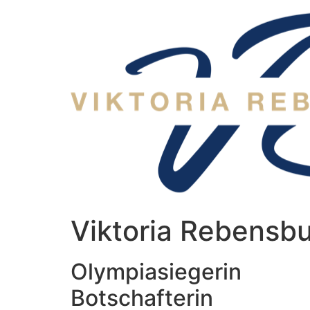
Zum
Inhalt
wechseln
Viktoria Rebensb
Olympiasiegerin
Botschafterin