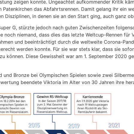
istung zeigen konnte. Ungeachtet aufkommender Kritik kämp
atenkirchen das Abfahrtsrennen. Damit gelang ihr ein weit
len Disziplinen, in denen sie an den Start ging, auch ganz 
 Super G, stürzte jedoch nach guten Zwischenzeiten folgensc
 noch niemand, dass dies das letzte Weltcup-Rennen für Vik
men und beeinträchtigt durch die weltweite Corona-Pandem
recht werden konnte. Für sie war stets klar, dass sie sofo
 zu können. Diese Gewissheit war am 1. September 2020 g
 und Bronze bei Olympischen Spielen sowie zwei Silbermed
ertung beendete Viktoria im Alter von 30 Jahren ihre her