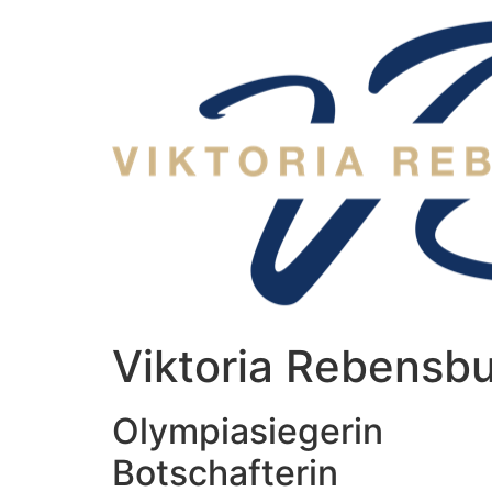
Zum
Inhalt
wechseln
Viktoria Rebensb
Olympiasiegerin
Botschafterin