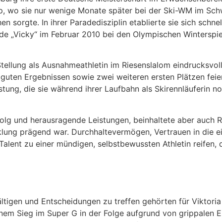
up, wo sie nur wenige Monate später bei der Ski-WM im Sch
en sorgte. In ihrer Paradedisziplin etablierte sie sich schne
de „Vicky“ im Februar 2010 bei den Olympischen Winterspi
Stellung als Ausnahmeathletin im Riesenslalom eindrucksvol
 guten Ergebnissen sowie zwei weiteren ersten Plätzen fei
tung, die sie während ihrer Laufbahn als Skirennläuferin 
folg und herausragende Leistungen, beinhaltete aber auch 
cklung prägend war. Durchhaltevermögen, Vertrauen in die e
alent zu einer mündigen, selbstbewussten Athletin reifen, 
tigen und Entscheidungen zu treffen gehörten für Viktoria 
einem Sieg im Super G in der Folge aufgrund von grippalen