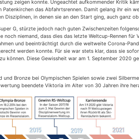
istung zeigen konnte. Ungeachtet aufkommender Kritik kämp
atenkirchen das Abfahrtsrennen. Damit gelang ihr ein weit
len Disziplinen, in denen sie an den Start ging, auch ganz 
 Super G, stürzte jedoch nach guten Zwischenzeiten folgensc
 noch niemand, dass dies das letzte Weltcup-Rennen für Vik
men und beeinträchtigt durch die weltweite Corona-Pandem
recht werden konnte. Für sie war stets klar, dass sie sofo
 zu können. Diese Gewissheit war am 1. September 2020 g
 und Bronze bei Olympischen Spielen sowie zwei Silbermed
ertung beendete Viktoria im Alter von 30 Jahren ihre her